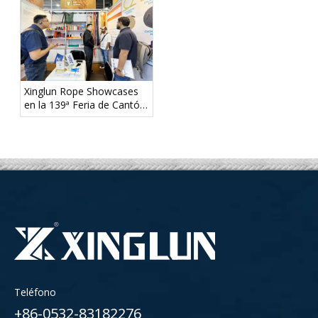
Xinglun Rope Showcases
en la 139ª Feria de Cantón,
la diversa cartera de
productos atrae gran
atención
Teléfono
+86-0532-83182276