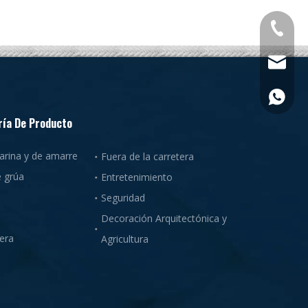
+86-053
admin@x
+86-15
ría De Producto
arina y de amarre
Fuera de la carretera
e grúa
Entretenimiento
Seguridad
Decoración Arquitectónica y
era
Agricultura