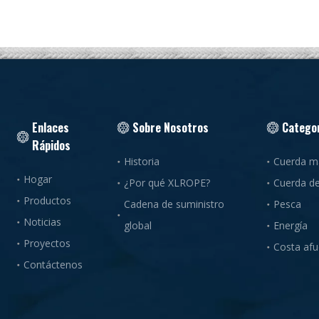
Enlaces
Sobre Nosotros
Catego
Rápidos
Historia
Cuerda m
Hogar
¿Por qué XLROPE?
Cuerda d
Productos
Cadena de suministro
Pesca
Noticias
global
Energía
Proyectos
Costa afu
Contáctenos